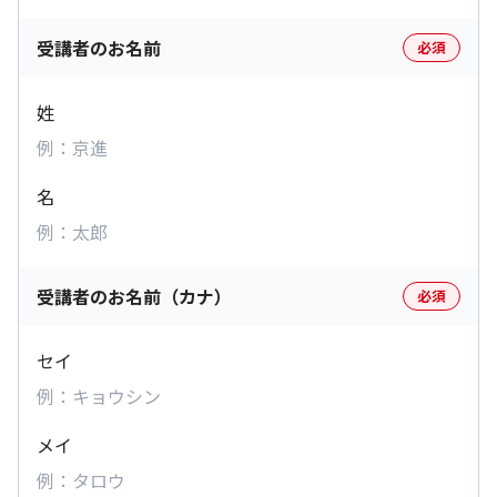
受講者のお名前
必須
姓
名
受講者のお名前（カナ）
必須
セイ
メイ