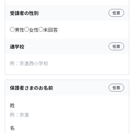
受講者の性別
任意
男性
女性
未回答
通学校
任意
保護者さまのお名前
任意
姓
名