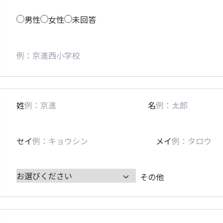
男性
女性
未回答
姓
名
セイ
メイ
その他