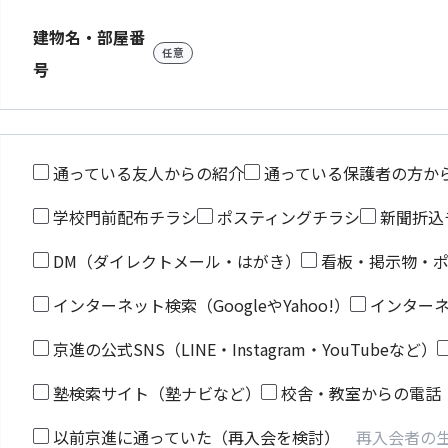
建物名・部屋番
任意
号
通っている友人からの紹介
通っている保護者の方か
学校門前配布チラシ
ポスティングチラシ
新聞折込
DM（ダイレクトメール・はがき）
看板・掲示物・
インターネット検索（GoogleやYahoo!）
インター
京進の公式SNS（LINE・Instagram・YouTubeなど）
塾検索サイト（塾ナビなど）
校舎・教室からの電話
以前京進に通っていた（再入会を検討）