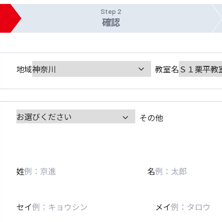
Step 2
確認
地域
教室名
その他
姓
名
セイ
メイ