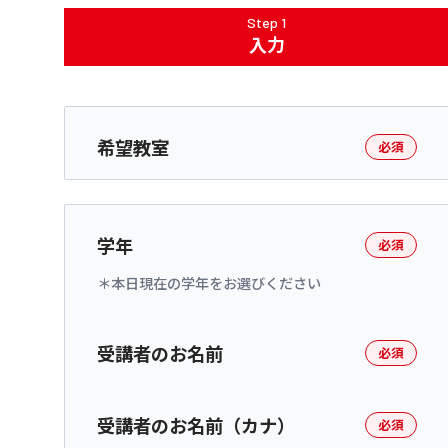
Step 1
入力
希望教室
必須
学年
必須
本日現在の学年をお選びください
受講者のお名前
必須
受講者のお名前（カナ）
必須