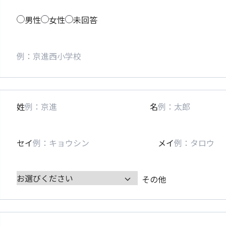
男性
女性
未回答
姓
名
セイ
メイ
その他