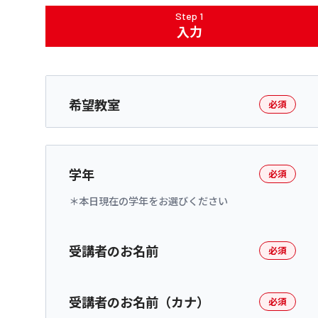
Step 1
入力
希望教室
必須
学年
必須
本日現在の学年をお選びください
受講者のお名前
必須
受講者のお名前（カナ）
必須