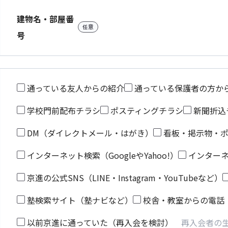
建物名・部屋番
任意
号
通っている友人からの紹介
通っている保護者の方か
学校門前配布チラシ
ポスティングチラシ
新聞折込
DM（ダイレクトメール・はがき）
看板・掲示物・
インターネット検索（GoogleやYahoo!）
インター
京進の公式SNS（LINE・Instagram・YouTubeなど）
塾検索サイト（塾ナビなど）
校舎・教室からの電話
以前京進に通っていた（再入会を検討）