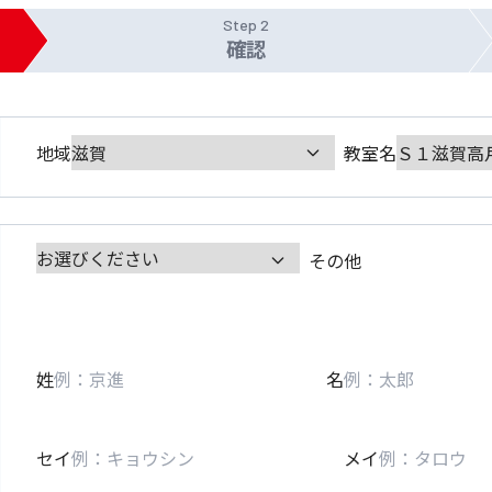
Step 2
確認
地域
教室名
その他
姓
名
セイ
メイ