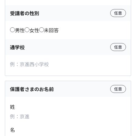
受講者の性別
任意
男性
女性
未回答
通学校
任意
保護者さまのお名前
任意
姓
名