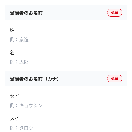
受講者のお名前
必須
姓
名
受講者のお名前（カナ）
必須
セイ
メイ