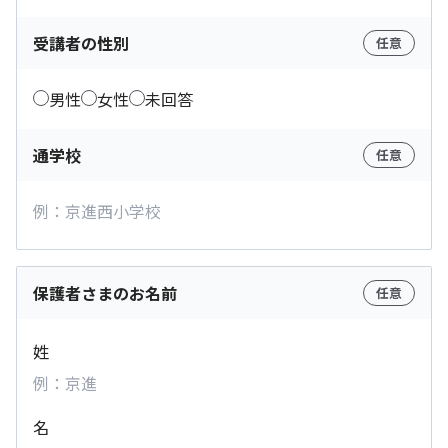
受講者の性別
任意
男性
女性
未回答
通学校
任意
保護者さまのお名前
任意
姓
名