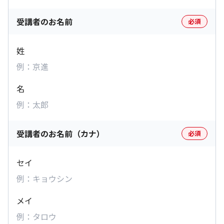
受講者のお名前
必須
姓
名
受講者のお名前（カナ）
必須
セイ
メイ