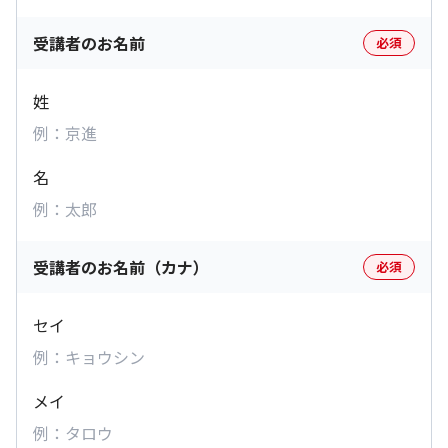
受講者のお名前
必須
姓
名
受講者のお名前（カナ）
必須
セイ
メイ