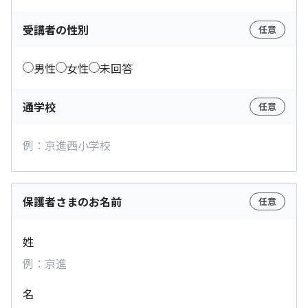
受講者の性別
任意
男性
女性
未回答
通学校
任意
保護者さまのお名前
任意
姓
名