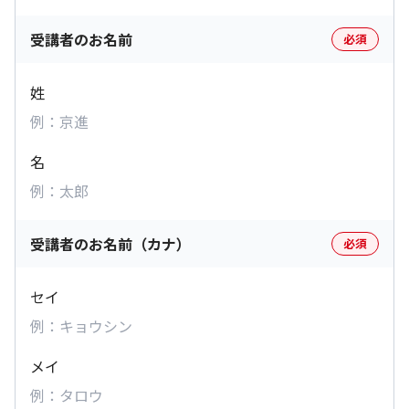
受講者のお名前
必須
姓
名
受講者のお名前（カナ）
必須
セイ
メイ