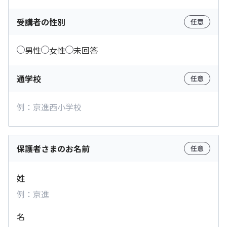
受講者の性別
任意
男性
女性
未回答
通学校
任意
保護者さまのお名前
任意
姓
名