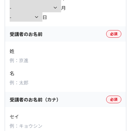
月
日
受講者のお名前
必須
姓
名
受講者のお名前（カナ）
必須
セイ