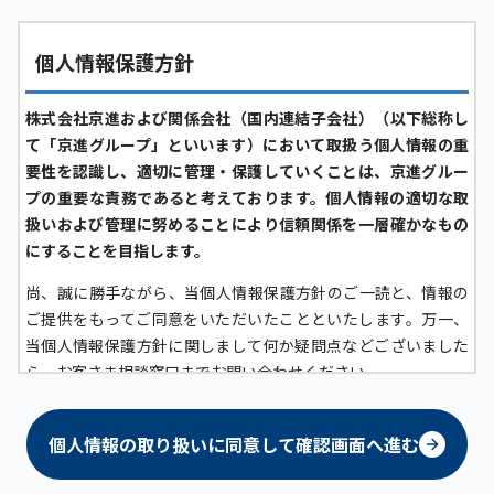
個人情報保護方針
株式会社京進および関係会社（国内連結子会社）（以下総称し
て「京進グループ」といいます）において取扱う個人情報の重
要性を認識し、適切に管理・保護していくことは、京進グルー
プの重要な責務であると考えております。個人情報の適切な取
扱いおよび管理に努めることにより信頼関係を一層確かなもの
にすることを目指します。
尚、誠に勝手ながら、当個人情報保護方針のご一読と、情報の
ご提供をもってご同意をいただいたことといたします。万一、
当個人情報保護方針に関しまして何か疑問点などございました
ら、お客さま相談窓口までお問い合わせください。
京進グループにおける個人情報の定義について
個人情報の取り扱いに同意して確認画面へ進む
京進グループにおいては、生存する「顧客（グループ各社が提