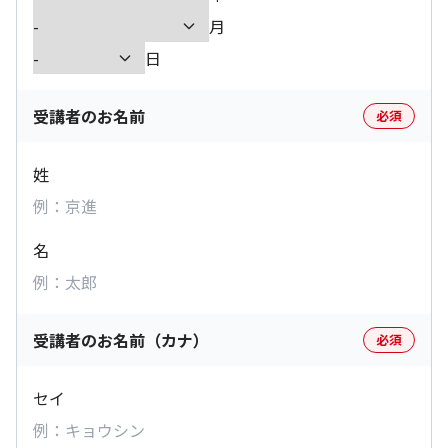
月
日
受講者のお名前
必須
姓
名
受講者のお名前（カナ）
必須
セイ