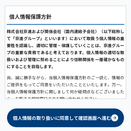
個人情報保護方針
株式会社京進および関係会社（国内連結子会社）（以下総称し
て「京進グループ」といいます）において取扱う個人情報の重
要性を認識し、適切に管理・保護していくことは、京進グルー
プの重要な責務であると考えております。個人情報の適切な取
扱いおよび管理に努めることにより信頼関係を一層確かなもの
にすることを目指します。
尚、誠に勝手ながら、当個人情報保護方針のご一読と、情報の
ご提供をもってご同意をいただいたことといたします。万一、
当個人情報保護方針に関しまして何か疑問点などございました
ら、お客さま相談窓口までお問い合わせください。
京進グループにおける個人情報の定義について
個人情報の取り扱いに同意して確認画面へ進む
京進グループにおいては、生存する「顧客（グループ各社が提