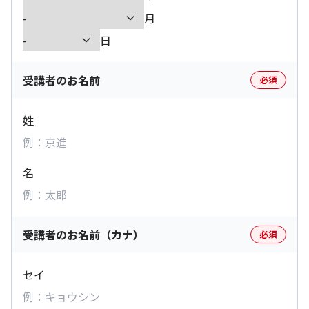
月
日
受講者のお名前
必須
姓
名
受講者のお名前（カナ）
必須
セイ