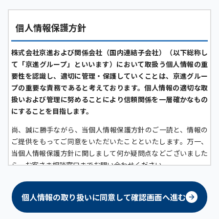
個人情報保護方針
株式会社京進および関係会社（国内連結子会社）（以下総称し
て「京進グループ」といいます）において取扱う個人情報の重
要性を認識し、適切に管理・保護していくことは、京進グルー
プの重要な責務であると考えております。個人情報の適切な取
扱いおよび管理に努めることにより信頼関係を一層確かなもの
にすることを目指します。
尚、誠に勝手ながら、当個人情報保護方針のご一読と、情報の
ご提供をもってご同意をいただいたことといたします。万一、
当個人情報保護方針に関しまして何か疑問点などございました
ら、お客さま相談窓口までお問い合わせください。
京進グループにおける個人情報の定義について
個人情報の取り扱いに同意して確認画面へ進む
京進グループにおいては、生存する「顧客（グループ各社が提