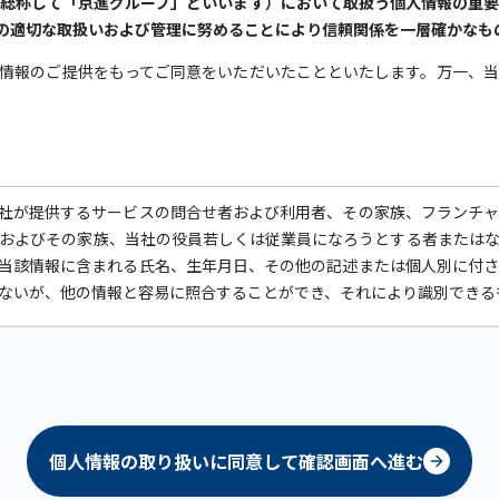
総称して「京進グループ」といいます）において取扱う個人情報の重
の適切な取扱いおよび管理に努めることにより信頼関係を一層確かなも
情報のご提供をもってご同意をいただいたことといたします。万一、
社が提供するサービスの問合せ者および利用者、その家族、フランチ
およびその家族、当社の役員若しくは従業員になろうとする者または
当該情報に含まれる氏名、生年月日、その他の記述または個人別に付
ないが、他の情報と容易に照合することができ、それにより識別できる
他の規範を遵守いたします。
報の紛失、破壊、改ざんおよび漏洩などの予防並びに是正を行うため
設け、常に個人データの取扱い方法および管理方法をより良いものにす
個人情報の取り扱いに同意して確認画面へ進む