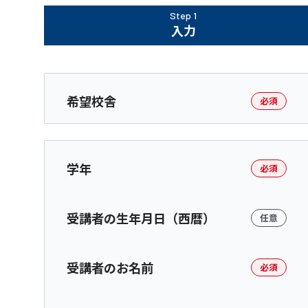
Step 1
入力
希望校舎
必須
学年
必須
受講者の生年月日（西暦）
任意
受講者のお名前
必須