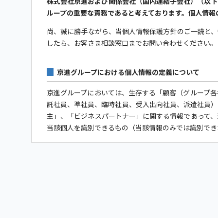
株式会社京進および関係会社（国内連結子会社）（以下
ループの重要な責務であると考えております。個人情報
尚、誠に勝手ながら、当個人情報保護方針のご一読と、
したら、お客さま相談窓口までお問い合わせください。
京進グループにおける個人情報の定義について
京進グループにおいては、生存する「顧客（グループ各
託社員、準社員、臨時社員、受入出向社員、派遣社員）
主」、「ビジネスパートナー」に関する情報であって、
当該個人を識別できるもの（当該情報のみでは識別でき
個人情報保護への取り組みについて
京進グループは個人情報保護に関する法令およびその
京進グループは個人データへの不正アクセス、個人情
もに、個人情報の取扱いに関する規程やマニュアルを