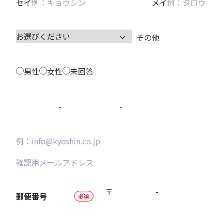
セイ
メイ
その他
男性
女性
未回答
-
-
〒
-
郵便番号
必須