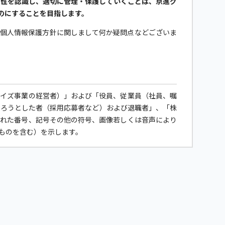
要性を認識し、適切に管理・保護していくことは、京進グ
のにすることを目指します。
当個人情報保護方針に関しまして何か疑問点などございま
ャイズ事業の経営者）」および「役員、従業員（社員、嘱
なろうとした者（採用応募者など）および退職者」、「株
された番号、記号その他の符号、画像若しくは音声により
ものを含む）を示します。
に、個人情報保護計画の継続的な見直しと改善を行うとと
べく取り組んでいきます。