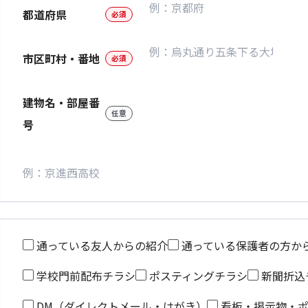
都道府県
必須
市区町村・番地
必須
建物名・部屋番
任意
号
通っている友人からの紹介
通っている保護者の方か
学校門前配布チラシ
ポスティングチラシ
新聞折込
DM（ダイレクトメール・はがき）
看板・掲示物・