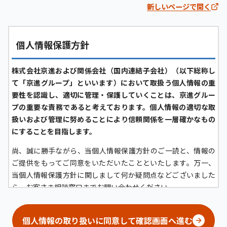
新しいページで開く
個人情報保護方針
株式会社京進および関係会社（国内連結子会社）（以下総称し
て「京進グループ」といいます）において取扱う個人情報の重
要性を認識し、適切に管理・保護していくことは、京進グルー
プの重要な責務であると考えております。個人情報の適切な取
扱いおよび管理に努めることにより信頼関係を一層確かなもの
にすることを目指します。
尚、誠に勝手ながら、当個人情報保護方針のご一読と、情報の
ご提供をもってご同意をいただいたことといたします。万一、
当個人情報保護方針に関しまして何か疑問点などございました
ら、お客さま相談窓口までお問い合わせください。
京進グループにおける個人情報の定義について
個人情報の取り扱いに同意して確認画面へ進む