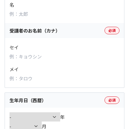
名
受講者のお名前（カナ）
必須
セイ
メイ
生年月日（西暦）
必須
年
月