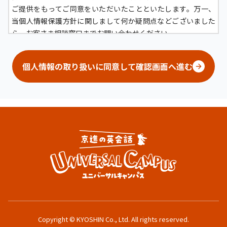
ご提供をもってご同意をいただいたことといたします。万一、
当個人情報保護方針に関しまして何か疑問点などございました
ら、お客さま相談窓口までお問い合わせください。
京進グループにおける個人情報の定義について
個人情報の取り扱いに同意して確認画面へ進む
京進グループにおいては、生存する「顧客（グループ各社が提
供するサービスの問合せ者および利用者、その家族、フランチ
ャイズ事業の経営者）」および「役員、従業員（社員、嘱託社
員、準社員、臨時社員、受入出向社員、派遣社員）およびその
家族、当社の役員若しくは従業員になろうとする者またはなろ
うとした者（採用応募者など）および退職者」、「株主」、
「ビジネスパートナー」に関する情報であって、当該情報に含
まれる氏名、生年月日、その他の記述または個人別に付された
番号、記号その他の符号、画像若しくは音声により当該個人を
識別できるもの（当該情報のみでは識別できないが、他の情報
と容易に照合することができ、それにより識別できるものを含
む）を示します。
Copyright © KYOSHIN Co., Ltd. All rights reserved.