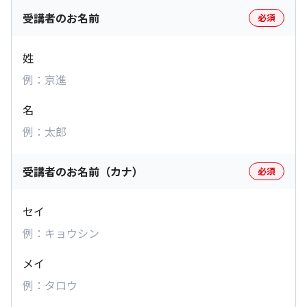
受講者のお名前
必須
姓
名
受講者のお名前（カナ）
必須
セイ
メイ