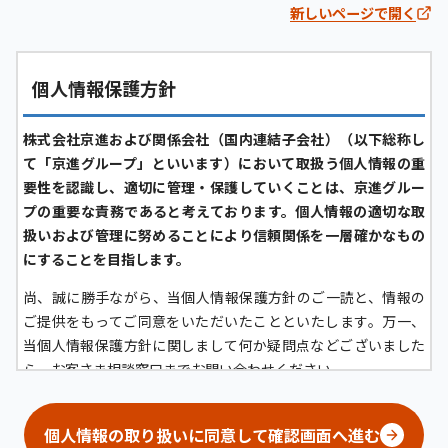
新しいページで開く
個人情報保護方針
株式会社京進および関係会社（国内連結子会社）（以下総称し
て「京進グループ」といいます）において取扱う個人情報の重
要性を認識し、適切に管理・保護していくことは、京進グルー
プの重要な責務であると考えております。個人情報の適切な取
扱いおよび管理に努めることにより信頼関係を一層確かなもの
にすることを目指します。
尚、誠に勝手ながら、当個人情報保護方針のご一読と、情報の
ご提供をもってご同意をいただいたことといたします。万一、
当個人情報保護方針に関しまして何か疑問点などございました
ら、お客さま相談窓口までお問い合わせください。
京進グループにおける個人情報の定義について
個人情報の取り扱いに同意して確認画面へ進む