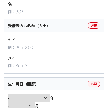
名
受講者のお名前（カナ）
必須
セイ
メイ
生年月日（西暦）
必須
年
月