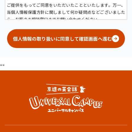
ご提供をもってご同意をいただいたことといたします。万一、
当個人情報保護方針に関しまして何か疑問点などございました
ら、お客さま相談窓口までお問い合わせください。
京進グループにおける個人情報の定義について
個人情報の取り扱いに同意して確認画面へ進む
京進グループにおいては、生存する「顧客（グループ各社が提
供するサービスの問合せ者および利用者、その家族、フランチ
ャイズ事業の経営者）」および「役員、従業員（社員、嘱託社
"
"
員、準社員、臨時社員、受入出向社員、派遣社員）およびその
家族、当社の役員若しくは従業員になろうとする者またはなろ
うとした者（採用応募者など）および退職者」、「株主」、
「ビジネスパートナー」に関する情報であって、当該情報に含
まれる氏名、生年月日、その他の記述または個人別に付された
番号、記号その他の符号、画像若しくは音声により当該個人を
識別できるもの（当該情報のみでは識別できないが、他の情報
と容易に照合することができ、それにより識別できるものを含
む）を示します。