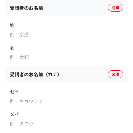
受講者のお名前
必須
姓
名
受講者のお名前（カナ）
必須
セイ
メイ