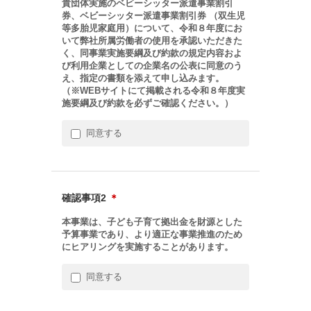
貴団体実施のベビーシッター派遣事業割引
券、ベビーシッター派遣事業割引券 （双生児
等多胎児家庭用）について、令和８年度にお
いて弊社所属労働者の使用を承認いただきた
く、同事業実施要綱及び約款の規定内容およ
び利用企業としての企業名の公表に同意のう
え、指定の書類を添えて申し込みます。
（※WEBサイトにて掲載される令和８年度実
施要綱及び約款を必ずご確認ください。）
同意する
確認事項2
＊
本事業は、子ども子育て拠出金を財源とした
予算事業であり、より適正な事業推進のため
にヒアリングを実施することがあります。
同意する