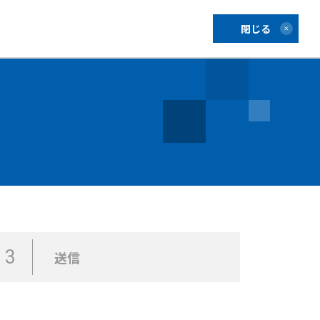
閉じる
3
送信