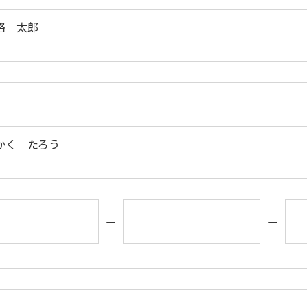
格 太郎
かく たろう
ー
ー