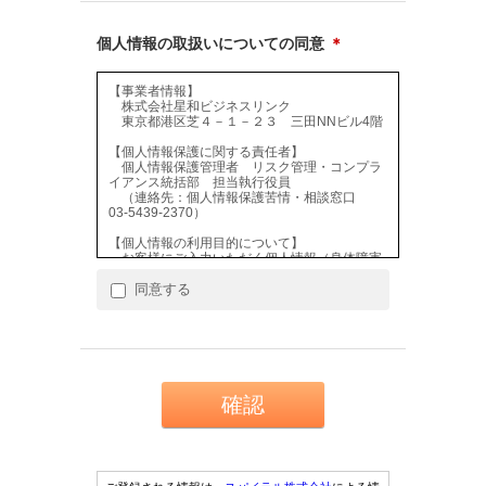
個人情報の取扱いについての同意
＊
【事業者情報】
株式会社星和ビジネスリンク
東京都港区芝４－１－２３ 三田NNビル4階
【個人情報保護に関する責任者】
個人情報保護管理者 リスク管理・コンプラ
イアンス統括部 担当執行役員
（連絡先：個人情報保護苦情・相談窓口
03-5439-2370）
【個人情報の利用目的について】
お客様にご入力いただく個人情報（身体障害
者障害程度等級、要介護状態区分等）は、本サ
ービスのご案内、ご利用資格の確認、本サービ
同意する
スの提供・維持管理、本サービスの運営管理、
本サービスの充実、サービス利用後のお客様へ
のアンケート調査およびその他本サービスに関
連・付随する業務に利用します。
【個人情報の第三者提供について】
お預かりした個人情報については、本人の同
意または法令に基づく場合を除き、第三者提供
することはございません。但し、ご利用資格の
確認の為に日本生命保険相互会社へ提供致しま
す。