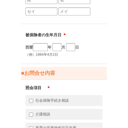
被保険者の生年月日
＊
西暦
年
月
日
（例）1984年4月2日
■お問合せ内容
照会項目
＊
社会保険手続き相談
介護相談
家電の音声操作設定支援