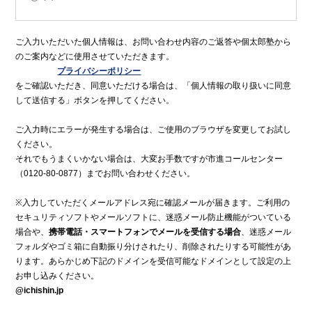
ご入力いただいた個人情報は、お問い合わせ内容のご返答や個太郎塾から
のご案内などに使用させていただきます。
プライバシーポリシー
をご確認いただき、同意いただける場合は、「個人情報の取り扱いに同意
して送信する」ボタンを押してください。
ご入力時にエラーが発生する場合は、ご使用のブラウザを変更してお試し
ください。
それでもうまくいかない場合は、大変お手数ですが市進コールセンター
（0120-80-0877）までお問い合わせください。
※入力していただくメールアドレス宛に確認メールが届きます。ご利用の
セキュリティソフトやメールソフトに、迷惑メール防止機能がついている
場合や、
携帯電話・スマートフォンでメールを受信する場合
、迷惑メール
フォルダやゴミ箱に自動振り分けされたり、削除されたりする可能性があ
ります。あらかじめ下記のドメインを受信可能なドメインとして設定の上
お申し込みください。
@ichishin.jp