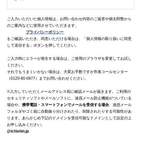
ご入力いただいた個人情報は、お問い合わせ内容のご返答や個太郎塾から
のご案内などに使用させていただきます。
プライバシーポリシー
をご確認いただき、同意いただける場合は、「個人情報の取り扱いに同意
して送信する」ボタンを押してください。
ご入力時にエラーが発生する場合は、ご使用のブラウザを変更してお試し
ください。
それでもうまくいかない場合は、大変お手数ですが市進コールセンター
（0120-80-0877）までお問い合わせください。
※入力していただくメールアドレス宛に確認メールが届きます。ご利用の
セキュリティソフトやメールソフトに、迷惑メール防止機能がついている
場合や、
携帯電話・スマートフォンでメールを受信する場合
、迷惑メール
フォルダやゴミ箱に自動振り分けされたり、削除されたりする可能性があ
ります。あらかじめ下記のドメインを受信可能なドメインとして設定の上
お申し込みください。
@ichishin.jp