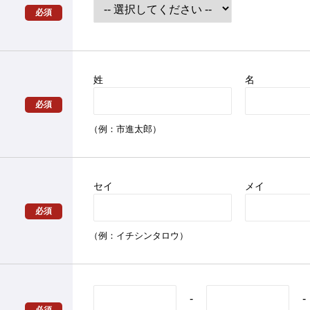
必須
姓
名
必須
（例：市進太郎）
セイ
メイ
必須
（例：イチシンタロウ）
-
-