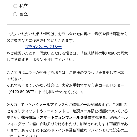
私立
国立
ご入力いただいた個人情報は、お問い合わせ内容のご返答や個太郎塾から
のご案内などに使用させていただきます。
プライバシーポリシー
をご確認いただき、同意いただける場合は、「個人情報の取り扱いに同意
して送信する」ボタンを押してください。
ご入力時にエラーが発生する場合は、ご使用のブラウザを変更してお試し
ください。
それでもうまくいかない場合は、大変お手数ですが市進コールセンター
（0120-80-0877）までお問い合わせください。
※入力していただくメールアドレス宛に確認メールが届きます。ご利用の
セキュリティソフトやメールソフトに、迷惑メール防止機能がついている
場合や、
携帯電話・スマートフォンでメールを受信する場合
、迷惑メール
フォルダやゴミ箱に自動振り分けされたり、削除されたりする可能性があ
ります。あらかじめ下記のドメインを受信可能なドメインとして設定の上
お申し込みください。