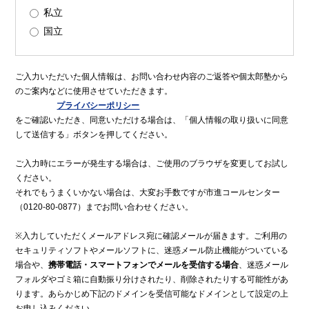
私立
国立
ご入力いただいた個人情報は、お問い合わせ内容のご返答や個太郎塾から
のご案内などに使用させていただきます。
プライバシーポリシー
をご確認いただき、同意いただける場合は、「個人情報の取り扱いに同意
して送信する」ボタンを押してください。
ご入力時にエラーが発生する場合は、ご使用のブラウザを変更してお試し
ください。
それでもうまくいかない場合は、大変お手数ですが市進コールセンター
（0120-80-0877）までお問い合わせください。
※入力していただくメールアドレス宛に確認メールが届きます。ご利用の
セキュリティソフトやメールソフトに、迷惑メール防止機能がついている
場合や、
携帯電話・スマートフォンでメールを受信する場合
、迷惑メール
フォルダやゴミ箱に自動振り分けされたり、削除されたりする可能性があ
ります。あらかじめ下記のドメインを受信可能なドメインとして設定の上
お申し込みください。