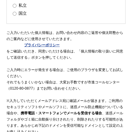
私立
国立
ご入力いただいた個人情報は、お問い合わせ内容のご返答や個太郎塾から
のご案内などに使用させていただきます。
プライバシーポリシー
をご確認いただき、同意いただける場合は、「個人情報の取り扱いに同意
して送信する」ボタンを押してください。
ご入力時にエラーが発生する場合は、ご使用のブラウザを変更してお試し
ください。
それでもうまくいかない場合は、大変お手数ですが市進コールセンター
（0120-80-0877）までお問い合わせください。
※入力していただくメールアドレス宛に確認メールが届きます。ご利用の
セキュリティソフトやメールソフトに、迷惑メール防止機能がついている
場合や、
携帯電話・スマートフォンでメールを受信する場合
、迷惑メール
フォルダやゴミ箱に自動振り分けされたり、削除されたりする可能性があ
ります。あらかじめ下記のドメインを受信可能なドメインとして設定の上
お申し込みください。