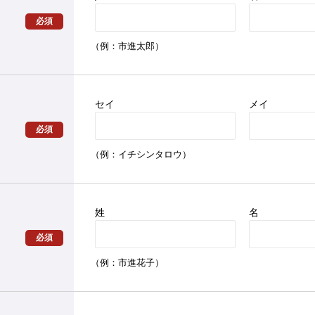
必須
（例：市進太郎）
セイ
メイ
必須
（例：イチシンタロウ）
姓
名
必須
（例：市進花子）