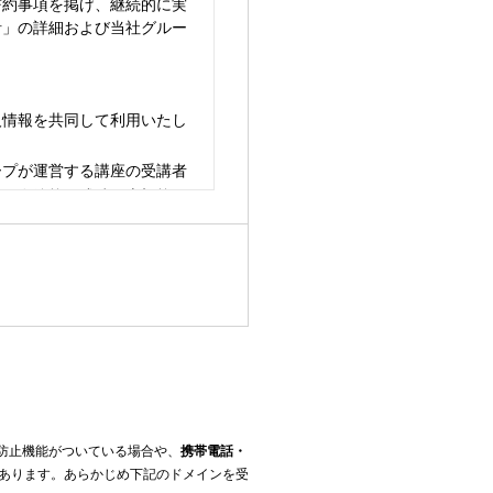
誓約事項を掲げ、継続的に実
針」の詳細および当社グルー
人情報を共同して利用いたし
ープが運営する講座の受講者
日、在籍校、成績、志望校、
です。
合否データ等）の作成・表
相談等の内容の収集と分析
ール・電子メール等によるご
えい・滅失、または棄損の予
防止機能がついている場合や、
携帯電話・
内において必要な規程を整備
あります。あらかじめ下記のドメインを受