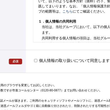
いて、以下のような基本方針（抜粋）の下、
践してまいります。なお、「個人情報保護方
プの範囲等は、
こちら
にてご確認ください。
１．個人情報の共同利用
当社は、当社グループにおいて、以下の個
ます。
共同利用する個人情報の項目は、当社グル
等の氏名、住所、電話番号、性別、生年月
受験データ、メールアドレス、保護者氏名
共同利用の目的は、以下のとおりです。
個人情報の取り扱いについて同意します
・各種サービスの統計資料（成績・受験
必須
示・分析・研究。
・アンケートのご意見、学習相談、進路
・各種サービス等の電話・ダイレクトメ
案内。
使用のブラウザを変更してお試しください。
ですが市進コールセンター（0120-80-0877）までお問い合わせください。
２．個人情報の安全管理措置
個人情報への不正アクセス・個人情報の漏
確認メールが届きます。ご利用のセキュリティソフトやメールソフトに、迷惑メール
防および是正のため、法令等に従って当社
、迷惑メールフォルダやゴミ箱に自動振り分けされたり、削除されたりする可能性が