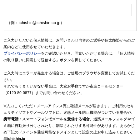
（例：ichishin@ichishin.co.jp）
ご入力いただいた個人情報は、お問い合わせ内容のご返答や個太郎塾からのご
案内などに使用させていただきます。
プライバシーポリシー
をご確認いただき、同意いただける場合は、「個人情報
の取り扱いに同意して送信する」ボタンを押してください。
ご入力時にエラーが発生する場合は、ご使用のブラウザを変更してお試しくだ
さい。
それでもうまくいかない場合は、大変お手数ですが市進コールセンター
（0120-80-0877）までお問い合わせください。
※入力していただくメールアドレス宛に確認メールが届きます。ご利用のセキ
ュリティソフトやメールソフトに、迷惑メール防止機能がついている場合や、
携帯電話・スマートフォンでメールを受信する場合
、迷惑メールフォルダやゴ
ミ箱に自動振り分けされたり、削除されたりする可能性があります。あらかじ
め下記のドメインを受信可能なドメインとして設定の上お申し込みください。
@ichishin.jp