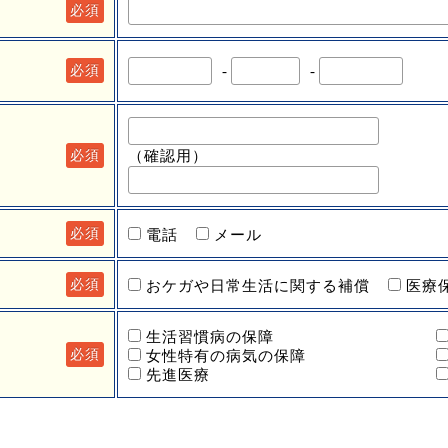
必須
-
-
必須
（確認用）
必須
必須
電話
メール
必須
おケガや日常生活に関する補償
医療
生活習慣病の保障
必須
女性特有の病気の保障
先進医療