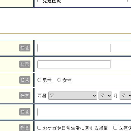
先進医療
任意
任意
任意
男性
女性
西暦
月
任意
任意
任意
おケガや日常生活に関する補償
医療