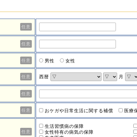
任意
任意
任意
男性
女性
西暦
月
任意
任意
任意
おケガや日常生活に関する補償
医療
生活習慣病の保障
任意
女性特有の病気の保障