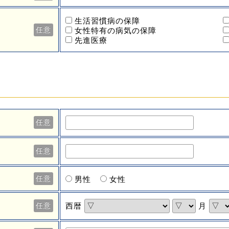
生活習慣病の保障
任意
女性特有の病気の保障
先進医療
任意
任意
任意
男性
女性
西暦
月
任意