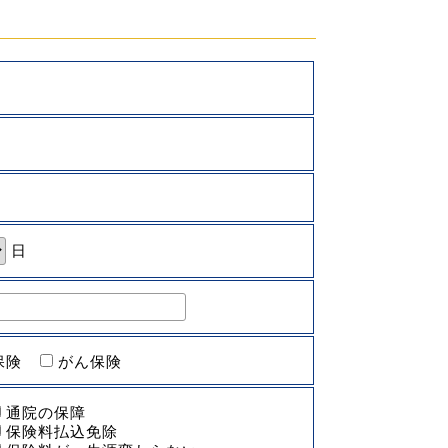
日
保険
がん保険
通院の保障
保険料払込免除