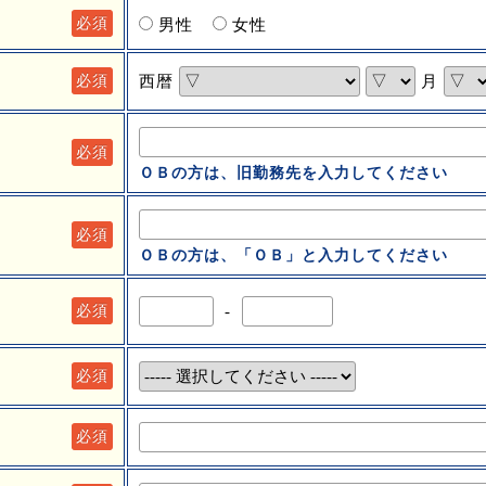
必須
男性
女性
西暦
月
必須
必須
ＯＢの方は、旧勤務先を入力してください
必須
ＯＢの方は、「ＯＢ」と入力してください
-
必須
必須
必須