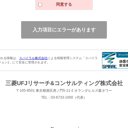
絡先（電子メールアドレスまたは電話番号）、お問い合わせ内容は必ずご記
同意する
ます。その他の項目のご記入は任意ですが、差し支えなければご記入くださ
の通知、開示、内容の訂正・追加・削除、利用の停止・消去・第三者への提
申し出、その他の問い合わせにつきましては、下記 までご連絡ください。
式会社 TEL 03-6733-1000
される情報は、
スパイラル株式会社
による情報管理システム「スパイラ
ジョン1」にて安全に管理されます。
三菱UFJリサーチ&コンサルティング株式会社
〒105-8501 東京都港区虎ノ門5-11-2 オランダヒルズ森タワー
TEL：03-6733-1000（代表）