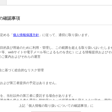
の確認事項
定める「
個人情報保護方針
」に従って、適切に取り扱います。
の目的及び用途のために利用・管理し、この範囲を超える取り扱いはいたしま
レター等、webサイトや電子メール等によるものを含む）による情報提供および
催のご案内およびそれらの運営
要性に基づく総合的なリスク管理
および第三者提供の予定はありません。
を、当社以外の第三者に委託する場合があります。
護水準を備える者を選定し契約等によって保護水準を守るように定め、適切
上記「個人情報の取り扱いについての確認事項」に
対する影響