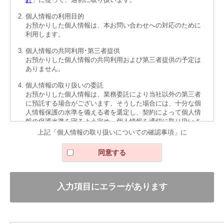
個人情報の利用目的
お預かりした個人情報は、本お問い合わせへの対応のために
利用します。
個人情報の共同利用･第三者提供
お預かりした個人情報の共同利用および第三者提供の予定は
ありません。
個人情報の取り扱いの委託
お預かりした個人情報は、業務委託により当社以外の第三者
に預託する場合がございます。そうした場合には、十分な個
人情報保護の水準を備える者を選定し、契約によって個人情
報の保護水準を守るよう定め、個人情報を適切に取り扱いま
す。
上記「個人情報の取り扱いについての確認事項」に
個人情報の提供の任意性とそれに対する影響
同意する
ご記入項目のうち、お名前、ご連絡先（電子メールアドレス
または電話番号）、お問い合わせ内容は必ずご記入くださ
い。ご記入漏れがあると、回答をお送りできないことがあり
ます。その他の項目のご記入は任意ですが、差し支えなけれ
ばご記入ください。
個人情報に関するお問い合わせ
お預かりした個人情報の利用目的の通知、開示、内容の訂