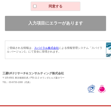
ありません。
同意する
個人情報の取り扱いの委託
お預かりした個人情報の取り扱いを、当社以外の第三者に委
託する場合があります。
その場合には、十分な個人情報保護水準を備える者を選定し
契約等によって保護水準を守るように定め、適切に取り扱い
ます。
個人情報の提供の任意性とそれに対する影響
ご記入項目のうち、お名前、ご連絡先（電子メールアドレス
または電話番号）、お問い合わせ内容は必ずご記入くださ
ご登録される情報は、
スパイラル株式会社
による情報管理システム「スパイラ
ル バージョン1」にて安全に管理されます。
い。ご記入漏れがあると、回答をお送りできないことがあり
ます。その他の項目のご記入は任意ですが、差し支えなけれ
ばご記入ください。
お預かりした個人情報の利用目的の通知、開示、内容の訂
三菱UFJリサーチ&コンサルティング株式会社
正・追加・削除、利用の停止・消去・第三者への提供の停
〒105-8501 東京都港区虎ノ門5-11-2 オランダヒルズ森タワー
止、第三者提供記録の開示、または個人情報に関する苦情の
TEL：03-6733-1000（代表）
お申し出、その他の問い合わせにつきましては、下記 までご
連絡ください。
三菱UFJリサーチ＆コンサルティング株式会社 TEL 03-
6733-1000