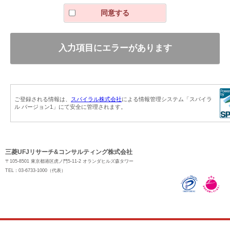
ありません。
同意する
個人情報の取り扱いの委託
お預かりした個人情報の取り扱いを、当社以外の第三者に委
託する場合があります。
その場合には、十分な個人情報保護水準を備える者を選定し
契約等によって保護水準を守るように定め、適切に取り扱い
ます。
個人情報の提供の任意性とそれに対する影響
ご記入項目のうち、お名前、ご連絡先（電子メールアドレス
または電話番号）、お問い合わせ内容は必ずご記入くださ
ご登録される情報は、
スパイラル株式会社
による情報管理システム「スパイラ
ル バージョン1」にて安全に管理されます。
い。ご記入漏れがあると、回答をお送りできないことがあり
ます。その他の項目のご記入は任意ですが、差し支えなけれ
ばご記入ください。
お預かりした個人情報の利用目的の通知、開示、内容の訂
三菱UFJリサーチ&コンサルティング株式会社
正・追加・削除、利用の停止・消去・第三者への提供の停
〒105-8501 東京都港区虎ノ門5-11-2 オランダヒルズ森タワー
止、第三者提供記録の開示、または個人情報に関する苦情の
TEL：03-6733-1000（代表）
お申し出、その他の問い合わせにつきましては、下記 までご
連絡ください。
三菱UFJリサーチ＆コンサルティング株式会社 TEL 03-
6733-1000