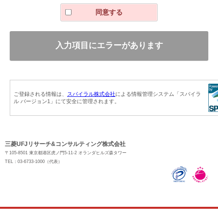
ありません。
同意する
個人情報の取り扱いの委託
お預かりした個人情報の取り扱いを、当社以外の第三者に委
託する場合があります。
その場合には、十分な個人情報保護水準を備える者を選定し
契約等によって保護水準を守るように定め、適切に取り扱い
ます。
個人情報の提供の任意性とそれに対する影響
ご記入項目のうち、お名前、ご連絡先（電子メールアドレス
または電話番号）、お問い合わせ内容は必ずご記入くださ
ご登録される情報は、
スパイラル株式会社
による情報管理システム「スパイラ
ル バージョン1」にて安全に管理されます。
い。ご記入漏れがあると、回答をお送りできないことがあり
ます。その他の項目のご記入は任意ですが、差し支えなけれ
ばご記入ください。
お預かりした個人情報の利用目的の通知、開示、内容の訂
三菱UFJリサーチ&コンサルティング株式会社
正・追加・削除、利用の停止・消去・第三者への提供の停
〒105-8501 東京都港区虎ノ門5-11-2 オランダヒルズ森タワー
止、第三者提供記録の開示、または個人情報に関する苦情の
TEL：03-6733-1000（代表）
お申し出、その他の問い合わせにつきましては、下記 までご
連絡ください。
三菱UFJリサーチ＆コンサルティング株式会社 TEL 03-
6733-1000