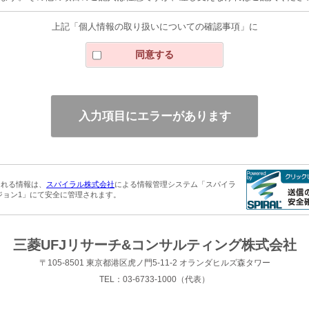
の通知、開示、内容の訂正・追加・削除、利用の停止・消去・第三者への提
上記「個人情報の取り扱いについての確認事項」に
申し出、その他の問い合わせにつきましては、下記 までご連絡ください。
同意する
される情報は、
スパイラル株式会社
による情報管理システム「スパイラ
ジョン1」にて安全に管理されます。
三菱UFJリサーチ&コンサルティング株式会社
〒105-8501 東京都港区虎ノ門5-11-2 オランダヒルズ森タワー
TEL：03-6733-1000（代表）