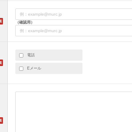
（確認用）
電話
Eメール