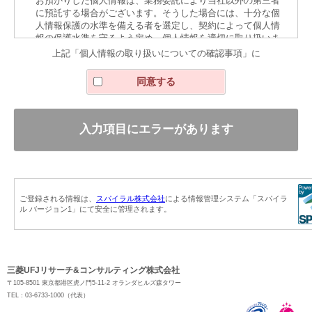
お預かりした個人情報は、業務委託により当社以外の第三者
に預託する場合がございます。そうした場合には、十分な個
人情報保護の水準を備える者を選定し、契約によって個人情
報の保護水準を守るよう定め、個人情報を適切に取り扱いま
す。
上記「個人情報の取り扱いについての確認事項」に
個人情報の提供の任意性とそれに対する影響
同意する
ご記入項目のうち、お名前、ご連絡先（電子メールアドレス
または電話番号）、お問い合わせ内容は必ずご記入くださ
い。ご記入漏れがあると、回答をお送りできないことがあり
ます。その他の項目のご記入は任意ですが、差し支えなけれ
ばご記入ください。
お預かりした個人情報の利用目的の通知、開示、内容の訂
正・追加・削除、利用の停止・消去・第三者への提供の停
止、第三者提供記録の開示、または個人情報に関する苦情の
お申し出、その他の問い合わせにつきましては、下記までご
ご登録される情報は、
スパイラル株式会社
による情報管理システム「スパイラ
連絡ください。
ル バージョン1」にて安全に管理されます。
コーポレート・コミュニケーション室 問合せ担当 TEL 03-
6733-1005
三菱UFJリサーチ&コンサルティング株式会社
〒105-8501 東京都港区虎ノ門5-11-2 オランダヒルズ森タワー
TEL：03-6733-1000（代表）