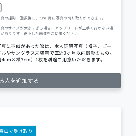
写真の撮影・選択後に、KWP用に写真の切り取りができます。
写真のサイズが大きすぎる場合、アップロードが上手く行かない場
合があります。縮小した画像をご使用ください。
写真に不備があった際は、本人証明写真（帽子、ゴー
グルやサングラス未装着で直近3ヶ月以内撮影のもの。
縦4cm×横3cm）1枚を別途ご用意いただきます。
る人を追加する
窓口で受け取り