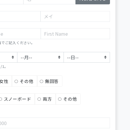
番でご記入ください。
/1。
女性
その他
無回答
スノーボード
両方
その他