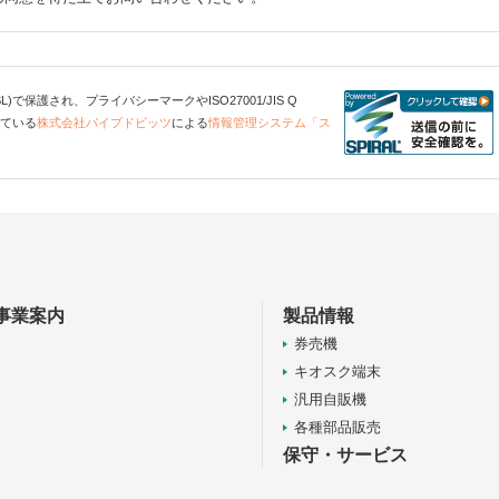
で保護され、プライバシーマークやISO27001/JIS Q
得している
株式会社パイプドビッツ
による
情報管理システム「ス
事業案内
製品情報
券売機
キオスク端末
汎用自販機
各種部品販売
保守・サービス