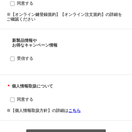
「本サイト」とは、当社が運営するインターネット上の専用サ
同意する
当社が取得した所有者の個人情報は、当社が定めるプライバシ
住所
イト「ドルマカバ鍵登録・純正スペアキー注文専用サイト」を
ーポリシーに従い、適切に取り扱うものとします。
意味します。
※【オンライン鍵登録規約】【オンライン注文規約】の詳細を
ご確認ください
第4条 利用料金
第2条（契約の成立）
当社は、所有者に対し、本サービスを無料で提供します。今
1.お客様が商品の購入を希望される場合、当社が指定する方法
後、本サービスの一部あるいは全部を有料とする場合には、本
に沿って、商品の購入を申し込み、注文するものとします。
規約第15条に基づく通知を行うものとします。
2.お客様の上記申込みが承諾され、当社との売買契約が成立す
新製品情報や
るのは、本サイトにて「注文を確認する」ボタンを押されたと
建物名
第5条 広告の掲載
お得なキャンペーン情報
きとなります。
当社は、当社又は当社に掲載依頼をした第三者の広告を、本サ
ービスに掲載することができるものとします。
第3条（決済方法・引渡方法）
受信する
1.商品購入代金の支払方法は、代金引換郵便がご利用いただけ
第6条 サービスの変更、一時中断、終了
ます。なお、商品の送料及び代引き手数料は、お客様のご負担
1.当社は、所有者からの承諾を得ることなく、本サービスの内
となります。
容を変更もしくは終了することができるものとします。
2.当社は、本サービスの保守や改良等の必要が生じた場合に
送付先宛名
第４条 (領収書)
は、所有者からの承諾を得ることなく、本サービスの提供を一
＊
個人情報取扱について
1.領収書が必要なお客様は、お問い合わせ窓口にご連絡くださ
時中断することができるものとします。
い。
3.当社は、本サービスの内容を変更又は終了する場合、相当な
同意する
猶予期間をもって、本規約第15条に基づく通知を行うものとし
第5条（販売価格）
ます。
1.本サイトの表示価格は、その表示を行い始めた時点の販売価
※【個人情報取扱方針】の詳細は
こちら
ただし、緊急の場合は、この限りではないものとします。
格であり、変更される場合がございます。
4.当社は、本サービスの内容の変更、一時中断、および終了に
価格が変更された場合、変更後の価格は同変更後の取引にのみ
送付先電話番号
より、所有者に発生した損害について、一切の責任を負わない
適用され、変更前の取引について補填、値引き等を行うことは
ものとします。
一切ございませんので予めご了承ください。
-
-