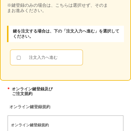
※鍵登録のみの場合は、こちらは選択せず、そのま
まお進みください。
鍵を注文する場合は、下の「注文入力へ進む」を選択して
ください。
注文入力へ進む
商品名
＊
オンライン鍵登録及び
ご注文規約
※鍵No.の頭文字アルファベットを選択すると下記からキーキャップカラ
オンライン鍵登録規約
ーをご指定頂けます。（PP頭文字と非接触ICチップ付は、ブラックのみ
になります。）
※非接触ICチップ付のキーは、ご使用前に登録用カード（銀色）でのカー
ドリーダー登録作業が必要です。
オンライン鍵登録規約
※製造後のキャンセルはお受けできません。