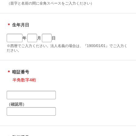
（苗字と名前の間に全角スペースをご入力ください）
＊
生年月日
年
月
日
※西暦でご入力ください。法人名義の場合は、『1900/01/01』でご入力く
ださい。
＊
暗証番号
半角数字4桁
（確認用）