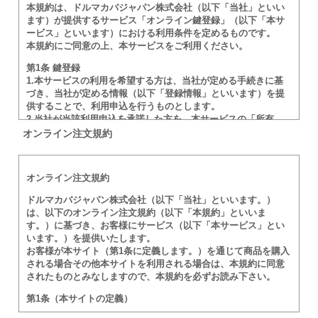
本規約は、ドルマカバジャパン株式会社（以下「当社」といい
ます）が提供するサービス「オンライン鍵登録」（以下「本サ
ービス」といいます）における利用条件を定めるものです。
ご注文合計本数
本規約にご同意の上、本サービスをご利用ください。
第1条 鍵登録
本
1.本サービスの利用を希望する方は、当社が定める手続きに基
づき、当社が定める情報（以下「登録情報」といいます）を提
供することで、利用申込を行うものとします。
合計金額
2.当社が当該利用申込を承諾した方を、本サービスの「所有
者」とします。
オンライン注文規約
円(税込)
3.登録情報に虚偽がある場合、その他当社が不適切と判断する
相当の理由がある場合、当社は、当該利用申込を承諾しないこ
と、及び本規約第11条に基づく対処を行うことができるものと
オンライン注文規約
します。
当社は、本サービスの利用申込を承諾しない理由について開
ドルマカバジャパン株式会社（以下「当社」といいます。）
示しないものとします。
は、以下のオンライン注文規約（以下「本規約」といいま
す。）に基づき、お客様にサービス（以下「本サービス」とい
第2条 登録情報の変更
います。）を提供いたします。
1.所有者は、登録情報に変更があった場合、当社が定める手続
郵便番号
お客様が本サイト（第1条に定義します。）を通じて商品を購入
きに基づき、速やかに登録情報の変更を行うものとします。
される場合その他本サイトを利用される場合は、本規約に同意
2.前項の変更手続きが行われなかったことにより、所有者に発
-
されたものとみなしますので、本規約を必ずお読み下さい。
生した損害について、当社は一切の責任を負わないものとしま
す。
第1条（本サイトの定義）
第3条 個人情報の取り扱い