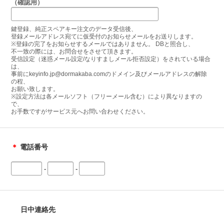
（確認用）
鍵登録、純正スペアキー注文のデータ受信後、
登録メールアドレス宛てに仮受付のお知らせメールをお送りします。
※登録の完了をお知らせするメールではありません。 DBと照合し、
不一致の際には、お問合せをさせて頂きます。
受信設定（迷惑メール設定/なりすましメール拒否設定）をされている場合
は、
事前にkeyinfo.jp@dormakaba.comのドメイン及びメールアドレスの解除
の程、
お願い致します。
※設定方法は各メールソフト（フリーメール含む）により異なりますの
で、
お手数ですがサービス元へお問い合わせください。
＊
電話番号
-
-
日中連絡先