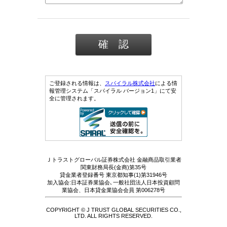
ご登録される情報は、
スパイラル株式会社
による情
報管理システム「スパイラル バージョン1」にて安
全に管理されます。
Ｊトラストグローバル証券株式会社 金融商品取引業者
関東財務局長(金商)第35号
貸金業者登録番号 東京都知事(1)第31946号
加入協会:日本証券業協会､一般社団法人日本投資顧問
業協会、日本貸金業協会会員 第006278号
COPYRIGHT © J TRUST GLOBAL SECURITIES CO.,
LTD. ALL RIGHTS RESERVED.