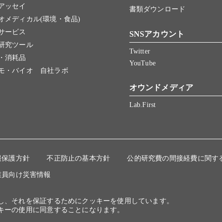
アッセイ
書類ダウンロード
オメディカル(環境・食品)
サービス
SNSアカウント
研究ツール
Twitter
・消耗品
YouTube
モ・バイオ 自社ラボ
オウンドメディア
Lab.First
報保護方針
不正防止の基本方針
公的研究費の間接経費に関す
業員向け災害情報
にし、それを保証するためにクッキーを使用しています。
キーの使用に同意することになります。