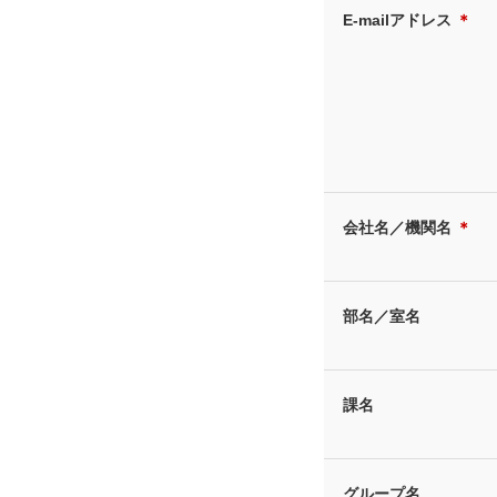
E-mailアドレス
＊
会社名／機関名
＊
部名／室名
課名
グループ名