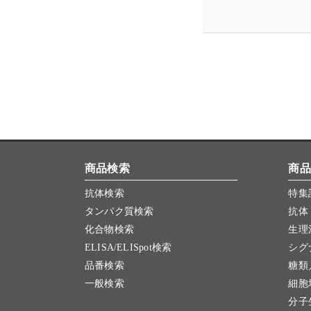
商品検索
商品
抗体検索
特集
タンパク質検索
抗体
化合物検索
生理
ELISA/ELISpot検索
シグ
品番検索
糖類
一般検索
細胞
分子