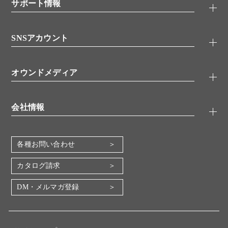
シグナル伝達
サポート情報
代理店
糖類／レクチン
技術情報
細胞培養／細胞工学
SNSアカウント
アプリケーションノート
分子生物
FAQ
抗体アッセイ
Twitter
書類ダウンロード
オウンドメディア
バイオメディカル(環境・食品)
YouTube
受託サービス
Lab.First
創薬研究ツール
会社情報
機器・消耗品
コスモ・バイオ 自社ラボ
企業情報
各種お問い合わせ
会社概要
地図・アクセス（本社）
カタログ請求
IR情報
DM・メルマガ登録
電子公告
関係会社
採用情報