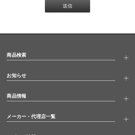
商品検索
抗体検索
お知らせ
タンパク質検索
化合物検索
キャンペーン
ELISA/ELISpot検索
商品情報
無料サンプル
品番検索
モニター募集
特集記事
一般検索
ウェビナー
（オンラインセミナー）
メーカー・代理店一覧
抗体
学会・展示スケジュール
生理活性物質
メーカー