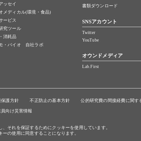
アッセイ
書類ダウンロード
オメディカル(環境・食品)
サービス
SNSアカウント
研究ツール
Twitter
・消耗品
YouTube
モ・バイオ 自社ラボ
オウンドメディア
Lab.First
報保護方針
不正防止の基本方針
公的研究費の間接経費に関す
業員向け災害情報
にし、それを保証するためにクッキーを使用しています。
キーの使用に同意することになります。