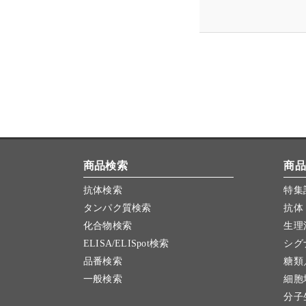
商品検索
商品
抗体検索
特集
タンパク質検索
抗体
化合物検索
生理
ELISA/ELISpot検索
シグ
品番検索
糖類
一般検索
細胞
分子