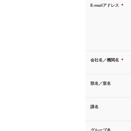
E-mailアドレス
＊
会社名／機関名
＊
部名／室名
課名
グループ名