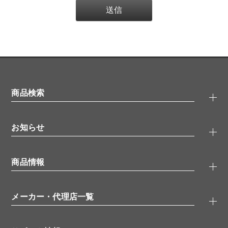
商品検索
抗体検索
お知らせ
タンパク質検索
化合物検索
キャンペーン
ELISA/ELISpot検索
商品情報
無料サンプル
品番検索
モニター募集
特集記事
一般検索
ウェビナー
（オンラインセミナー）
メーカー・代理店一覧
抗体
学会・展示スケジュール
生理活性物質
メーカー