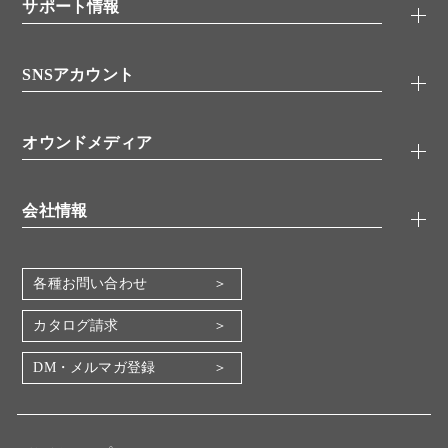
シグナル伝達
サポート情報
代理店
糖類／レクチン
技術情報
細胞培養／細胞工学
SNSアカウント
アプリケーションノート
分子生物
FAQ
抗体アッセイ
Twitter
書類ダウンロード
オウンドメディア
バイオメディカル(環境・食品)
YouTube
受託サービス
Lab.First
創薬研究ツール
会社情報
機器・消耗品
コスモ・バイオ 自社ラボ
企業情報
各種お問い合わせ
会社概要
地図・アクセス（本社）
カタログ請求
IR情報
DM・メルマガ登録
電子公告
関係会社
採用情報