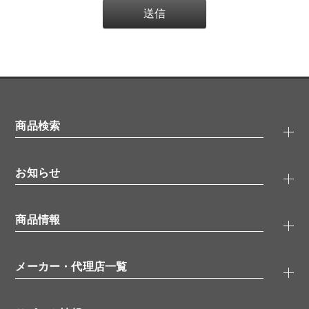
商品検索
抗体検索
お知らせ
タンパク質検索
化合物検索
キャンペーン
ELISA/ELISpot検索
商品情報
無料サンプル
品番検索
モニター募集
特集記事
一般検索
ウェビナー
（オンラインセミナー）
メーカー・代理店一覧
抗体
学会・展示スケジュール
生理活性物質
メーカー