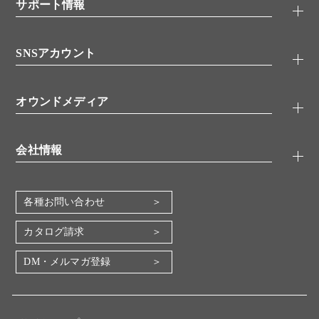
シグナル伝達
サポート情報
代理店
糖類／レクチン
技術情報
細胞培養／細胞工学
SNSアカウント
アプリケーションノート
分子生物
FAQ
抗体アッセイ
Twitter
書類ダウンロード
オウンドメディア
バイオメディカル(環境・食品)
YouTube
受託サービス
Lab.First
創薬研究ツール
会社情報
機器・消耗品
コスモ・バイオ 自社ラボ
企業情報
各種お問い合わせ
会社概要
地図・アクセス（本社）
カタログ請求
IR情報
DM・メルマガ登録
電子公告
関係会社
採用情報