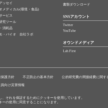
アッセイ
書類ダウンロード
オメディカル(環境・食品)
サービス
SNSアカウント
研究ツール
Twitter
・消耗品
YouTube
モ・バイオ 自社ラボ
オウンドメディア
Lab.First
報保護方針
不正防止の基本方針
公的研究費の間接経費に関す
業員向け災害情報
にし、それを保証するためにクッキーを使用しています。
キーの使用に同意することになります。