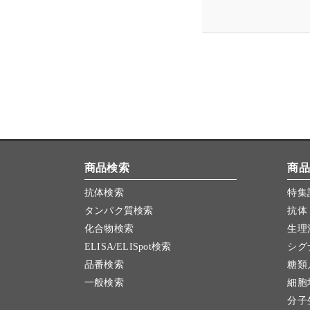
商品検索
商品
抗体検索
特集
タンパク質検索
抗体
化合物検索
生理
ELISA/ELISpot検索
シグ
品番検索
糖類
一般検索
細胞
分子