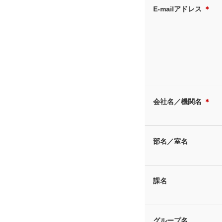
E-mailアドレス
＊
会社名／機関名
＊
部名／室名
課名
グループ名