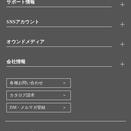
シグナル伝達
サポート情報
代理店
糖類／レクチン
技術情報
細胞培養／細胞工学
SNSアカウント
アプリケーションノート
分子生物
FAQ
抗体アッセイ
Twitter
書類ダウンロード
オウンドメディア
バイオメディカル(環境・食品)
YouTube
受託サービス
Lab.First
創薬研究ツール
会社情報
機器・消耗品
コスモ・バイオ 自社ラボ
企業情報
各種お問い合わせ
会社概要
地図・アクセス（本社）
カタログ請求
IR情報
DM・メルマガ登録
電子公告
関係会社
採用情報