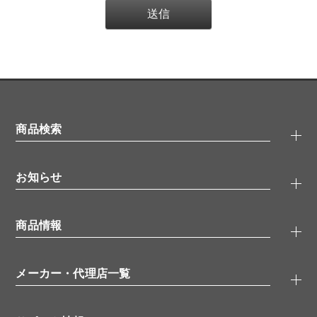
商品検索
抗体検索
お知らせ
タンパク質検索
化合物検索
キャンペーン
ELISA/ELISpot検索
商品情報
無料サンプル
品番検索
モニター募集
特集記事
一般検索
ウェビナー
（オンラインセミナー）
メーカー・代理店一覧
抗体
学会・展示スケジュール
生理活性物質
メーカー