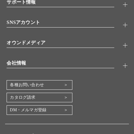
シグナル伝達
サポート情報
代理店
糖類／レクチン
技術情報
細胞培養／細胞工学
SNSアカウント
アプリケーションノート
分子生物
FAQ
抗体アッセイ
Twitter
書類ダウンロード
オウンドメディア
バイオメディカル(環境・食品)
YouTube
受託サービス
Lab.First
創薬研究ツール
会社情報
機器・消耗品
コスモ・バイオ 自社ラボ
企業情報
各種お問い合わせ
会社概要
地図・アクセス（本社）
カタログ請求
IR情報
DM・メルマガ登録
電子公告
関係会社
採用情報