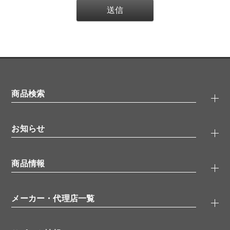
商品検索
抗体検索
お知らせ
タンパク質検索
化合物検索
キャンペーン
ELISA/ELISpot検索
商品情報
無料サンプル
品番検索
モニター募集
特集記事
一般検索
ウェビナー
（オンラインセミナー）
メーカー・代理店一覧
抗体
学会・展示スケジュール
生理活性物質
メーカー