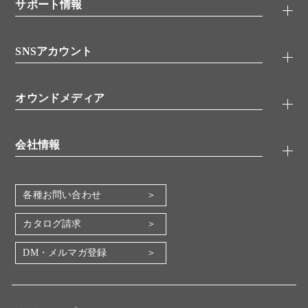
シグナル伝達
サポート情報
代理店
糖類／レクチン
技術情報
細胞培養／細胞工学
SNSアカウント
アプリケーションノート
分子生物
FAQ
抗体アッセイ
Twitter
書類ダウンロード
オウンドメディア
バイオメディカル(環境・食品)
YouTube
受託サービス
Lab.First
創薬研究ツール
会社情報
機器・消耗品
コスモ・バイオ 自社ラボ
企業情報
各種お問い合わせ
会社概要
地図・アクセス（本社）
カタログ請求
IR情報
DM・メルマガ登録
電子公告
関係会社
採用情報