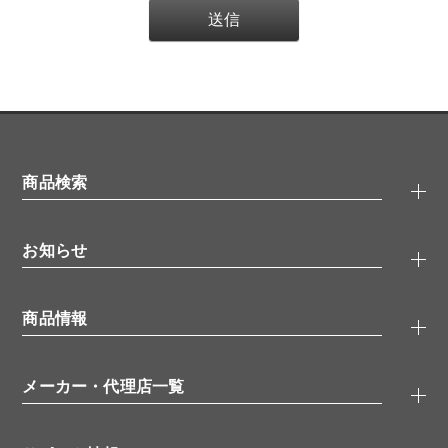
商品検索
抗体検索
お知らせ
タンパク質検索
化合物検索
キャンペーン
ELISA/ELISpot検索
商品情報
無料サンプル
品番検索
モニター募集
特集記事
一般検索
ウェビナー
（オンラインセミナー）
メーカー・代理店一覧
抗体
学会・展示スケジュール
生理活性物質
メーカー