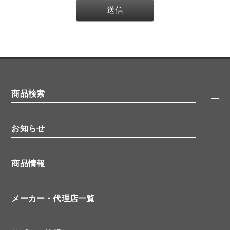
商品検索
抗体検索
お知らせ
タンパク質検索
化合物検索
キャンペーン
ELISA/ELISpot検索
商品情報
無料サンプル
品番検索
モニター募集
特集記事
一般検索
ウェビナー
（オンラインセミナー）
メーカー・代理店一覧
抗体
学会・展示スケジュール
生理活性物質
メーカー