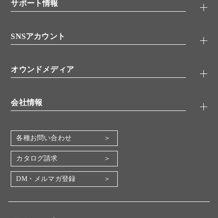
シグナル伝達
サポート情報
代理店
糖類／レクチン
技術情報
細胞培養／細胞工学
SNSアカウント
アプリケーションノート
分子生物
FAQ
抗体アッセイ
Twitter
書類ダウンロード
オウンドメディア
バイオメディカル(環境・食品)
YouTube
受託サービス
Lab.First
創薬研究ツール
会社情報
機器・消耗品
コスモ・バイオ 自社ラボ
企業情報
各種お問い合わせ
会社概要
地図・アクセス（本社）
カタログ請求
IR情報
DM・メルマガ登録
電子公告
関係会社
採用情報