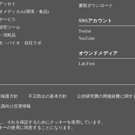
アッセイ
書類ダウンロード
オメディカル(環境・食品)
サービス
SNSアカウント
研究ツール
Twitter
・消耗品
YouTube
モ・バイオ 自社ラボ
オウンドメディア
Lab.First
報保護方針
不正防止の基本方針
公的研究費の間接経費に関す
業員向け災害情報
にし、それを保証するためにクッキーを使用しています。
キーの使用に同意することになります。