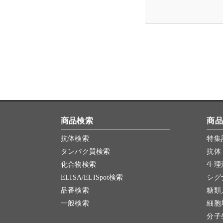
商品検索
商品
抗体検索
特集
タンパク質検索
抗体
化合物検索
生理
ELISA/ELISpot検索
シグ
品番検索
糖類
一般検索
細胞
分子