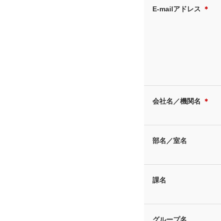
E-mailアドレス
＊
会社名／機関名
＊
部名／室名
課名
グループ名