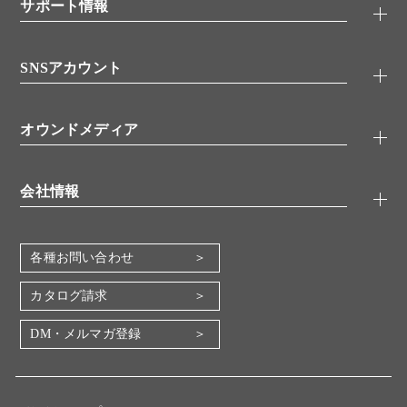
シグナル伝達
サポート情報
代理店
糖類／レクチン
技術情報
細胞培養／細胞工学
SNSアカウント
アプリケーションノート
分子生物
FAQ
抗体アッセイ
Twitter
書類ダウンロード
オウンドメディア
バイオメディカル(環境・食品)
YouTube
受託サービス
Lab.First
創薬研究ツール
会社情報
機器・消耗品
コスモ・バイオ 自社ラボ
企業情報
各種お問い合わせ
会社概要
地図・アクセス（本社）
カタログ請求
IR情報
DM・メルマガ登録
電子公告
関係会社
採用情報