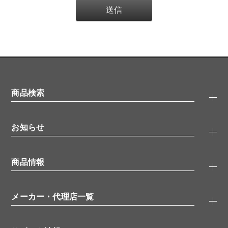
商品検索
抗体検索
お知らせ
タンパク質検索
化合物検索
キャンペーン
ELISA/ELISpot検索
商品情報
無料サンプル
品番検索
モニター募集
特集記事
一般検索
ウェビナー
（オンラインセミナー）
メーカー・代理店一覧
抗体
学会・展示スケジュール
生理活性物質
メーカー